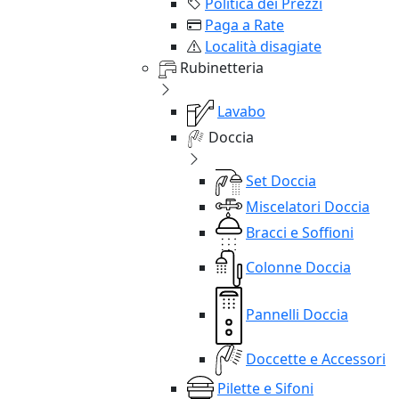
Politica dei Prezzi
Paga a Rate
Località disagiate
Rubinetteria
Lavabo
Doccia
Set Doccia
Miscelatori Doccia
Bracci e Soffioni
Colonne Doccia
Pannelli Doccia
Doccette e Accessori
Pilette e Sifoni