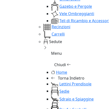
Gazebo e Pergole
Vele Ombreggianti
Teli di Ricambio e Accessor
Recinzioni
Carrelli
Sedute
Menu
Chiudi
Home
Torna Indietro
Lettini Prendisole
Sedie
Sdraio e Spiaggine