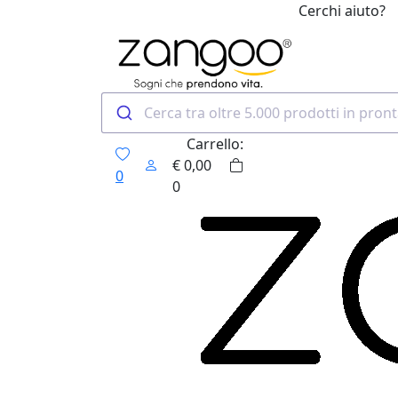
Cerchi aiuto?
0
Carrello:
€
0,00
0
0