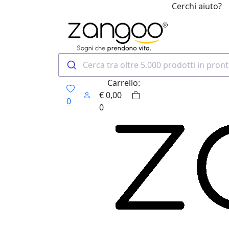
Cerchi aiuto?
0
Carrello:
€
0,00
0
0