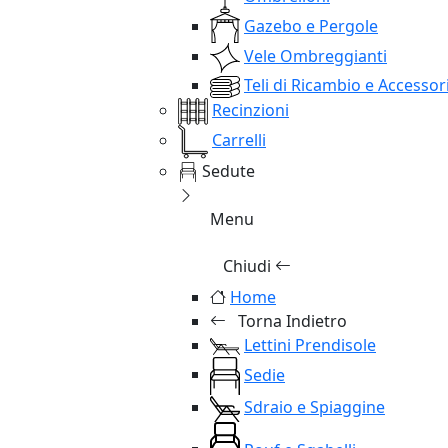
Gazebo e Pergole
Vele Ombreggianti
Teli di Ricambio e Accessor
Recinzioni
Carrelli
Sedute
Menu
Chiudi
Home
Torna Indietro
Lettini Prendisole
Sedie
Sdraio e Spiaggine