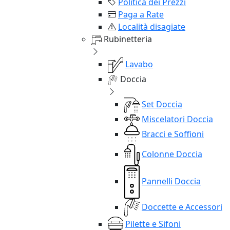
Politica dei Prezzi
Paga a Rate
Località disagiate
Rubinetteria
Lavabo
Doccia
Set Doccia
Miscelatori Doccia
Bracci e Soffioni
Colonne Doccia
Pannelli Doccia
Doccette e Accessori
Pilette e Sifoni