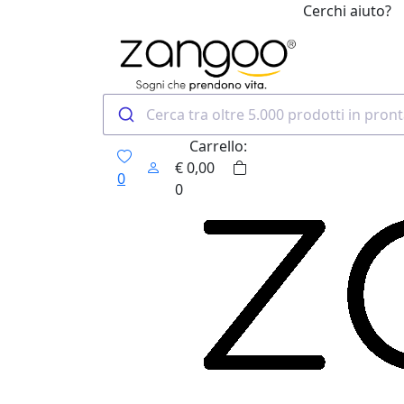
Cerchi aiuto?
0
Carrello:
€
0,00
0
0