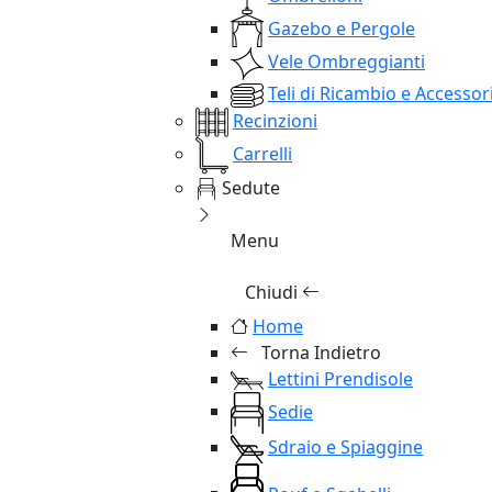
Gazebo e Pergole
Vele Ombreggianti
Teli di Ricambio e Accessor
Recinzioni
Carrelli
Sedute
Menu
Chiudi
Home
Torna Indietro
Lettini Prendisole
Sedie
Sdraio e Spiaggine