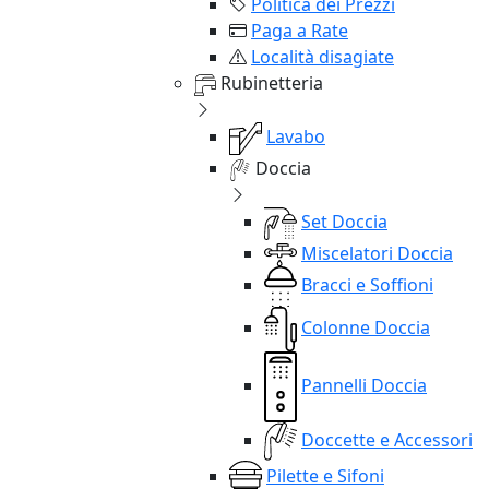
Politica dei Prezzi
Paga a Rate
Località disagiate
Rubinetteria
Lavabo
Doccia
Set Doccia
Miscelatori Doccia
Bracci e Soffioni
Colonne Doccia
Pannelli Doccia
Doccette e Accessori
Pilette e Sifoni