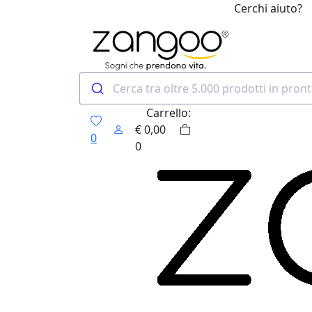
Cerchi aiuto?
0
Carrello:
€
0,00
0
0