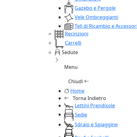
Gazebo e Pergole
Vele Ombreggianti
Teli di Ricambio e Accessor
Recinzioni
Carrelli
Sedute
Menu
Chiudi
Home
Torna Indietro
Lettini Prendisole
Sedie
Sdraio e Spiaggine