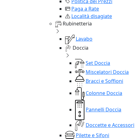
Politica dei Prezzi
Paga a Rate
Località disagiate
Rubinetteria
Lavabo
Doccia
Set Doccia
Miscelatori Doccia
Bracci e Soffioni
Colonne Doccia
Pannelli Doccia
Doccette e Accessori
Pilette e Sifoni