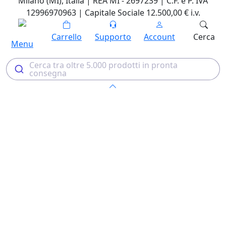
Milano (MI), Italia | REA MI - 2697239 | C.F. e P. IVA
12996970963 | Capitale Sociale 12.500,00 € i.v.
Carrello
Supporto
Account
Cerca
Menu
Cerca tra oltre 5.000 prodotti in pronta
consegna