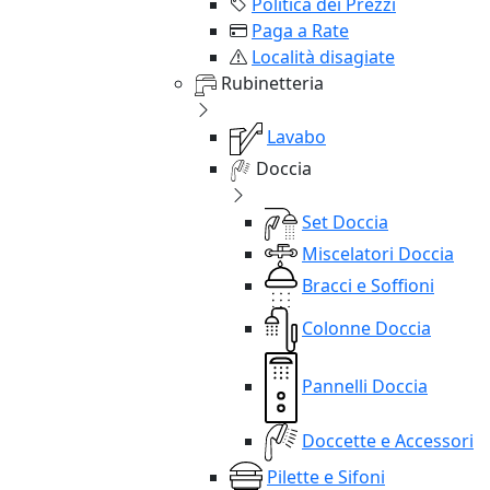
Politica dei Prezzi
Paga a Rate
Località disagiate
Rubinetteria
Lavabo
Doccia
Set Doccia
Miscelatori Doccia
Bracci e Soffioni
Colonne Doccia
Pannelli Doccia
Doccette e Accessori
Pilette e Sifoni