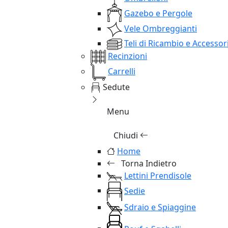
Gazebo e Pergole
Vele Ombreggianti
Teli di Ricambio e Accessor
Recinzioni
Carrelli
Sedute
Menu
Chiudi
Home
Torna Indietro
Lettini Prendisole
Sedie
Sdraio e Spiaggine