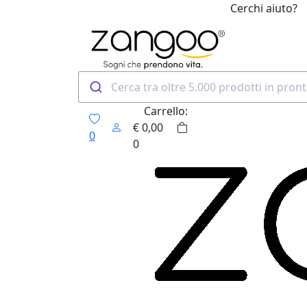
Cerchi aiuto?
0
Carrello:
€
0,00
0
0