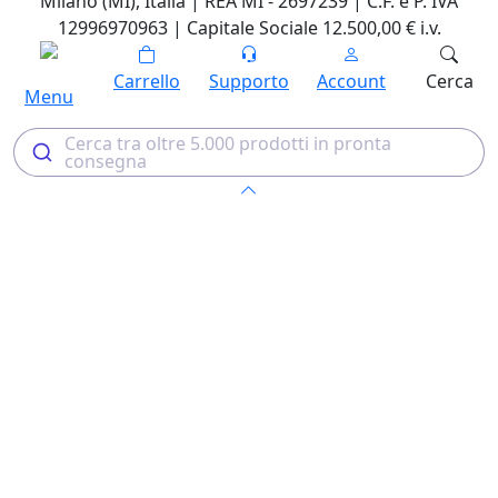
Milano (MI), Italia | REA MI - 2697239 | C.F. e P. IVA
12996970963 | Capitale Sociale 12.500,00 € i.v.
Carrello
Supporto
Account
Cerca
Menu
Cerca tra oltre 5.000 prodotti in pronta
consegna