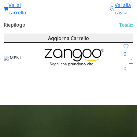
Vai al
Vai alla
carrello
cassa
Riepilogo
Totale:
Aggiorna Carrello
0
MENU
0