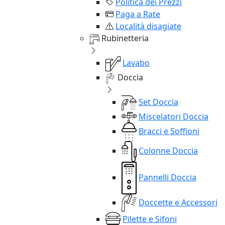
Politica dei Prezzi
Paga a Rate
Località disagiate
Rubinetteria
Lavabo
Doccia
Set Doccia
Miscelatori Doccia
Bracci e Soffioni
Colonne Doccia
Pannelli Doccia
Doccette e Accessori
Pilette e Sifoni