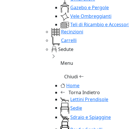
Gazebo e Pergole
Vele Ombreggianti
Teli di Ricambio e Accessor
Recinzioni
Carrelli
Sedute
Menu
Chiudi
Home
Torna Indietro
Lettini Prendisole
Sedie
Sdraio e Spiaggine