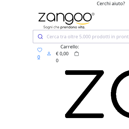
Cerchi aiuto?
0
Carrello:
€
0,00
0
0