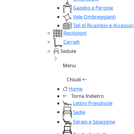
Gazebo e Pergole
Vele Ombreggianti
Teli di Ricambio e Accessor
Recinzioni
Carrelli
Sedute
Menu
Chiudi
Home
Torna Indietro
Lettini Prendisole
Sedie
Sdraio e Spiaggine