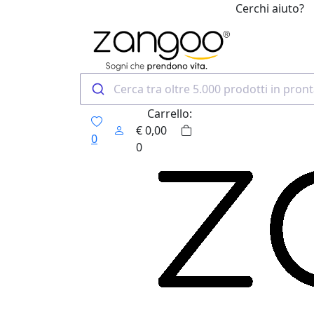
Cerchi aiuto?
0
Carrello:
€
0,00
0
0