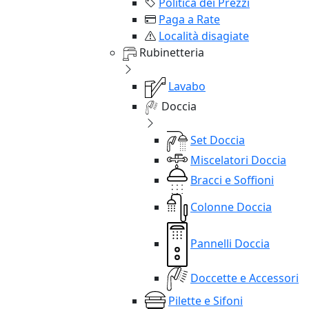
Politica dei Prezzi
Paga a Rate
Località disagiate
Rubinetteria
Lavabo
Doccia
Set Doccia
Miscelatori Doccia
Bracci e Soffioni
Colonne Doccia
Pannelli Doccia
Doccette e Accessori
Pilette e Sifoni