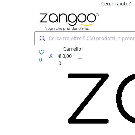
Cerchi aiuto?
0
Carrello:
€
0,00
0
0