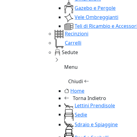
Gazebo e Pergole
Vele Ombreggianti
Teli di Ricambio e Accessor
Recinzioni
Carrelli
Sedute
Menu
Chiudi
Home
Torna Indietro
Lettini Prendisole
Sedie
Sdraio e Spiaggine