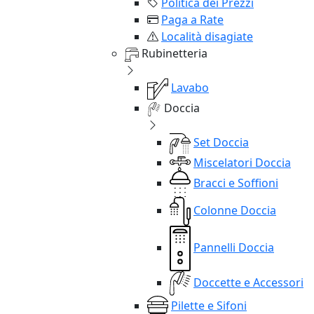
Politica dei Prezzi
Paga a Rate
Località disagiate
Rubinetteria
Lavabo
Doccia
Set Doccia
Miscelatori Doccia
Bracci e Soffioni
Colonne Doccia
Pannelli Doccia
Doccette e Accessori
Pilette e Sifoni