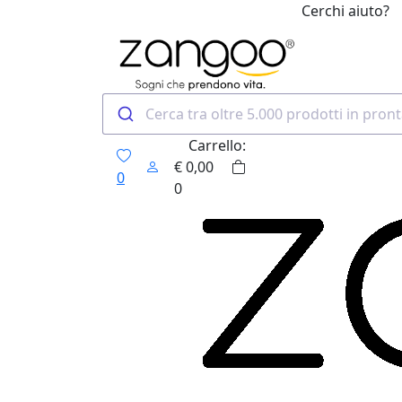
Cerchi aiuto?
0
Carrello:
€
0,00
0
0