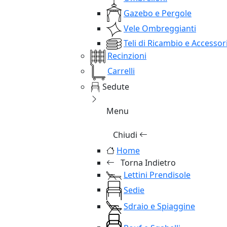
Gazebo e Pergole
Vele Ombreggianti
Teli di Ricambio e Accessor
Recinzioni
Carrelli
Sedute
Menu
Chiudi
Home
Torna Indietro
Lettini Prendisole
Sedie
Sdraio e Spiaggine