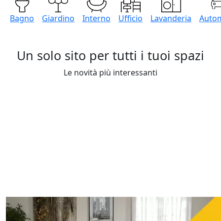
Bagno
Giardino
Interno
Ufficio
Lavanderia
Autom
Un solo sito per tutti i tuoi spazi
Le novità più interessanti