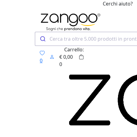
Cerchi aiuto?
0
Carrello:
€
0,00
0
0