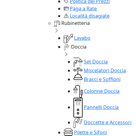
Politica dei Prezzi
Paga a Rate
Località disagiate
Rubinetteria
Lavabo
Doccia
Set Doccia
Miscelatori Doccia
Bracci e Soffioni
Colonne Doccia
Pannelli Doccia
Doccette e Accessori
Pilette e Sifoni