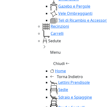
Gazebo e Pergole
Vele Ombreggianti
Teli di Ricambio e Accessor
Recinzioni
Carrelli
Sedute
Menu
Chiudi
Home
Torna Indietro
Lettini Prendisole
Sedie
Sdraio e Spiaggine