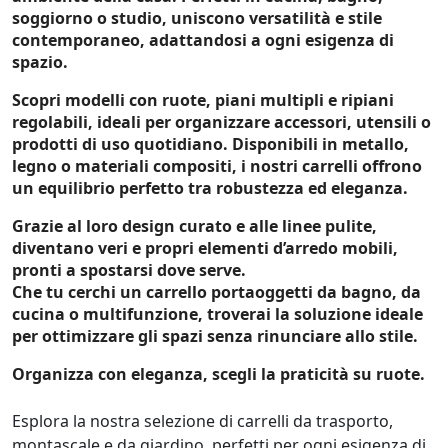
soggiorno o studio, uniscono
versatilità e stile
contemporaneo
, adattandosi a ogni esigenza di
spazio.
Scopri modelli
con ruote, piani multipli e ripiani
regolabili
, ideali per organizzare accessori, utensili o
prodotti di uso quotidiano. Disponibili in
metallo,
legno o materiali compositi
, i nostri carrelli offrono
un equilibrio perfetto tra
robustezza ed eleganza
.
Grazie al loro design curato e alle linee pulite,
diventano veri e propri
elementi d’arredo mobili
,
pronti a spostarsi dove serve.
Che tu cerchi un
carrello portaoggetti da bagno, da
cucina o multifunzione
, troverai la soluzione ideale
per
ottimizzare gli spazi
senza rinunciare allo stile.
Organizza con eleganza, scegli la praticità su ruote.
Esplora la nostra selezione di carrelli da trasporto, 
montascale e da giardino, perfetti per ogni esigenza di 