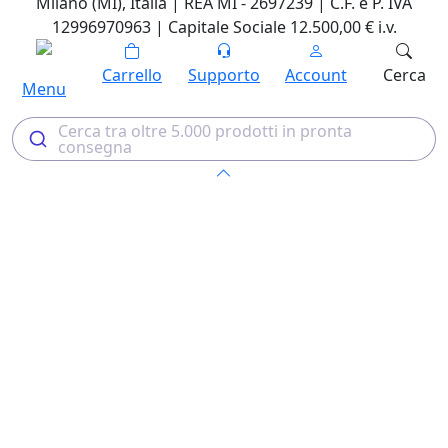
Milano (MI), Italia | REA MI - 2697239 | C.F. e P. IVA
12996970963 | Capitale Sociale 12.500,00 € i.v.
Carrello
Supporto
Account
Cerca
Menu
Cerca tra oltre 5.000 prodotti in pronta
consegna