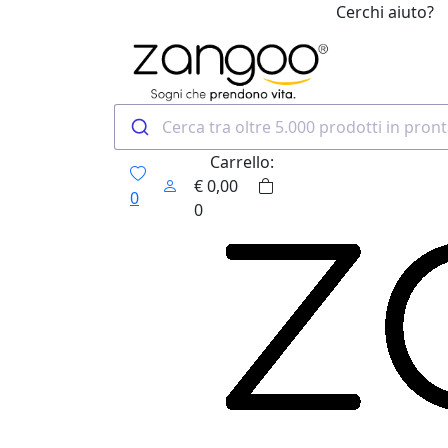
Cerchi aiuto?
0
Carrello:
€
0,00
0
0