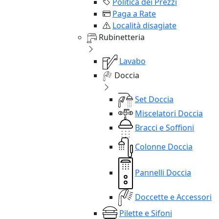
Politica dei Prezzi
Paga a Rate
Località disagiate
Rubinetteria
Lavabo
Doccia
Set Doccia
Miscelatori Doccia
Bracci e Soffioni
Colonne Doccia
Pannelli Doccia
Doccette e Accessori
Pilette e Sifoni