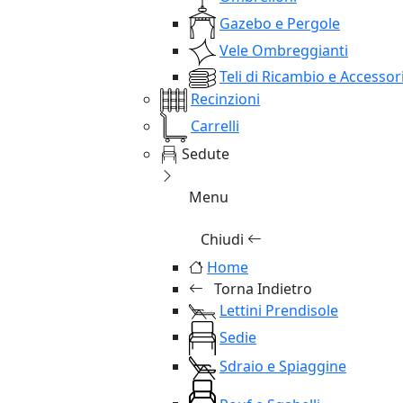
Gazebo e Pergole
Vele Ombreggianti
Teli di Ricambio e Accessor
Recinzioni
Carrelli
Sedute
Menu
Chiudi
Home
Torna Indietro
Lettini Prendisole
Sedie
Sdraio e Spiaggine