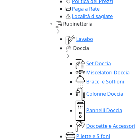
Politica dei Prezzi
Paga a Rate
Località disagiate
Rubinetteria
Lavabo
Doccia
Set Doccia
Miscelatori Doccia
Bracci e Soffioni
Colonne Doccia
Pannelli Doccia
Doccette e Accessori
Pilette e Sifoni