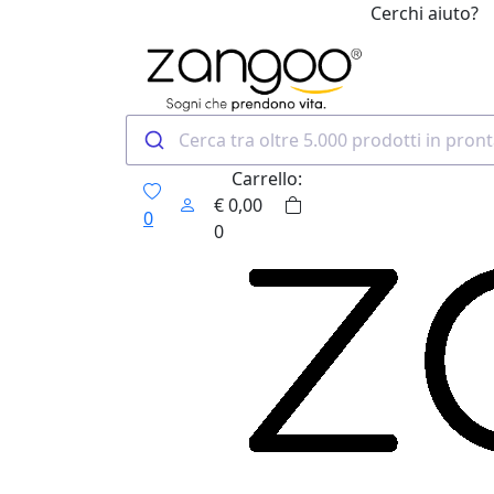
Cerchi aiuto?
0
Carrello:
€
0,00
0
0