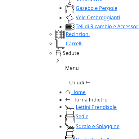
Gazebo e Pergole
Vele Ombreggianti
Teli di Ricambio e Accessor
Recinzioni
Carrelli
Sedute
Menu
Chiudi
Home
Torna Indietro
Lettini Prendisole
Sedie
Sdraio e Spiaggine