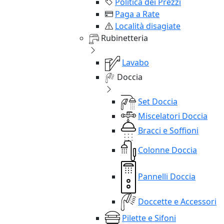
Politica dei Prezzi
Paga a Rate
Località disagiate
Rubinetteria
Lavabo
Doccia
Set Doccia
Miscelatori Doccia
Bracci e Soffioni
Colonne Doccia
Pannelli Doccia
Doccette e Accessori
Pilette e Sifoni