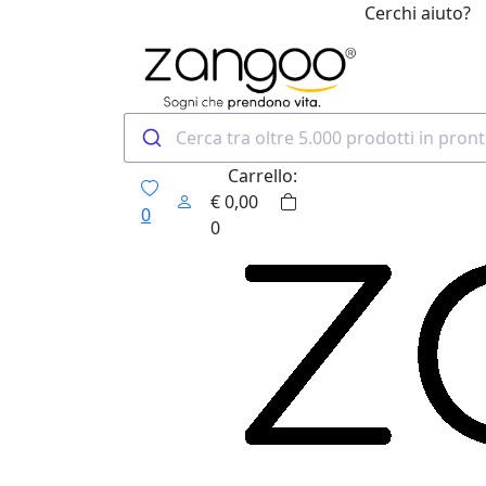
Cerchi aiuto?
0
Carrello:
€
0,00
0
0