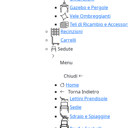
Gazebo e Pergole
Vele Ombreggianti
Teli di Ricambio e Accessor
Recinzioni
Carrelli
Sedute
Menu
Chiudi
Home
Torna Indietro
Lettini Prendisole
Sedie
Sdraio e Spiaggine