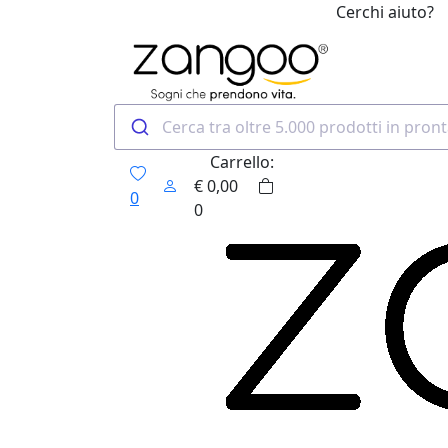
Cerchi aiuto?
0
Carrello:
€
0,00
0
0