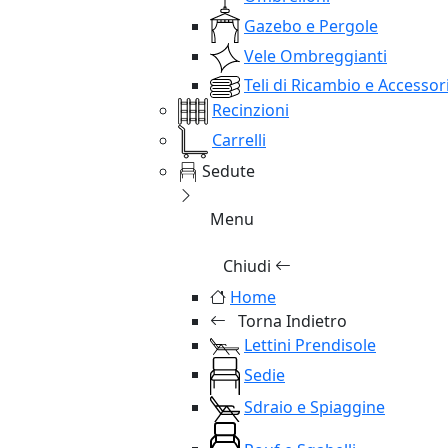
Gazebo e Pergole
Vele Ombreggianti
Teli di Ricambio e Accessor
Recinzioni
Carrelli
Sedute
Menu
Chiudi
Home
Torna Indietro
Lettini Prendisole
Sedie
Sdraio e Spiaggine