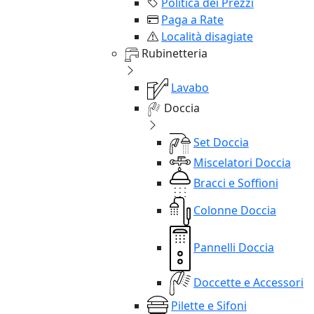
Politica dei Prezzi
Paga a Rate
Località disagiate
Rubinetteria
Lavabo
Doccia
Set Doccia
Miscelatori Doccia
Bracci e Soffioni
Colonne Doccia
Pannelli Doccia
Doccette e Accessori
Pilette e Sifoni