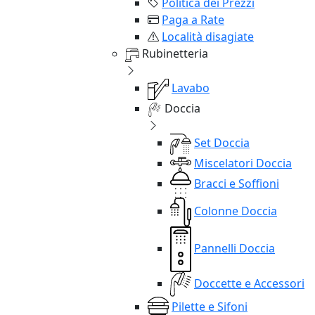
Politica dei Prezzi
Paga a Rate
Località disagiate
Rubinetteria
Lavabo
Doccia
Set Doccia
Miscelatori Doccia
Bracci e Soffioni
Colonne Doccia
Pannelli Doccia
Doccette e Accessori
Pilette e Sifoni