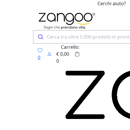
Cerchi aiuto?
0
Carrello:
€
0,00
0
0