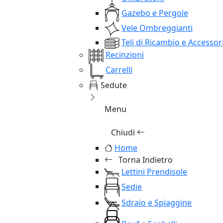
Gazebo e Pergole
Vele Ombreggianti
Teli di Ricambio e Accessor
Recinzioni
Carrelli
Sedute
Menu
Chiudi
Home
Torna Indietro
Lettini Prendisole
Sedie
Sdraio e Spiaggine