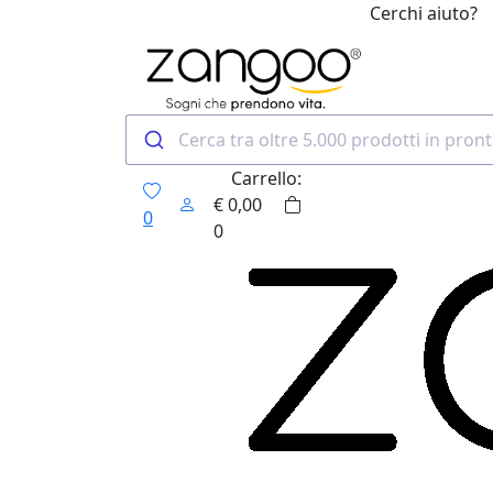
Cerchi aiuto?
0
Carrello:
€
0,00
0
0