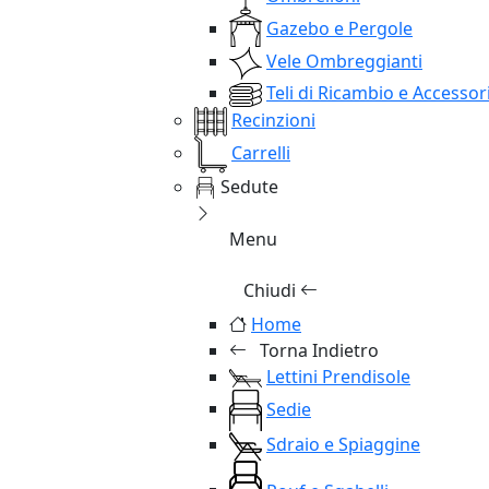
Gazebo e Pergole
Vele Ombreggianti
Teli di Ricambio e Accessor
Recinzioni
Carrelli
Sedute
Menu
Chiudi
Home
Torna Indietro
Lettini Prendisole
Sedie
Sdraio e Spiaggine