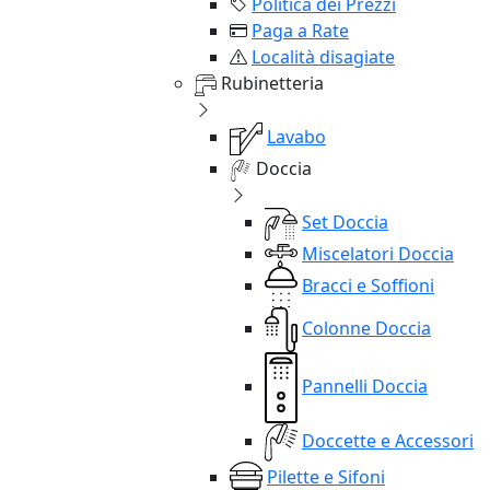
Politica dei Prezzi
Paga a Rate
Località disagiate
Rubinetteria
Lavabo
Doccia
Set Doccia
Miscelatori Doccia
Bracci e Soffioni
Colonne Doccia
Pannelli Doccia
Doccette e Accessori
Pilette e Sifoni