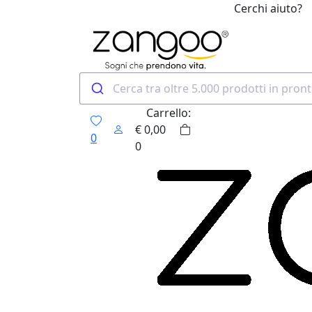
Cerchi aiuto?
0
Carrello:
€
0,00
0
0