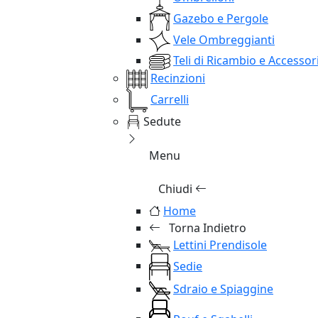
Gazebo e Pergole
Vele Ombreggianti
Teli di Ricambio e Accessor
Recinzioni
Carrelli
Sedute
Menu
Chiudi
Home
Torna Indietro
Lettini Prendisole
Sedie
Sdraio e Spiaggine