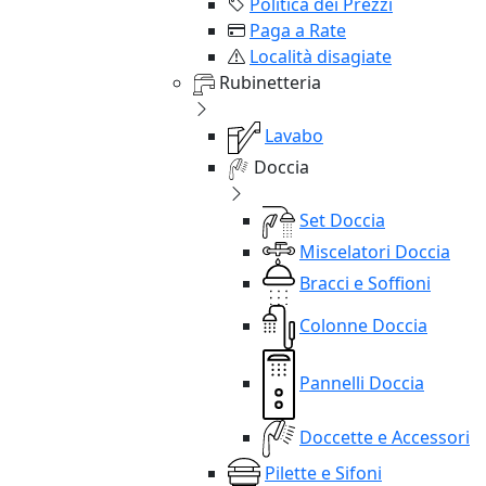
Politica dei Prezzi
Paga a Rate
Località disagiate
Rubinetteria
Lavabo
Doccia
Set Doccia
Miscelatori Doccia
Bracci e Soffioni
Colonne Doccia
Pannelli Doccia
Doccette e Accessori
Pilette e Sifoni