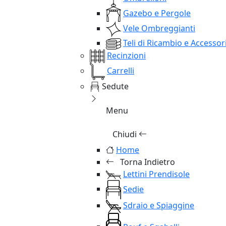
Gazebo e Pergole
Vele Ombreggianti
Teli di Ricambio e Accessor
Recinzioni
Carrelli
Sedute
Menu
Chiudi
Home
Torna Indietro
Lettini Prendisole
Sedie
Sdraio e Spiaggine