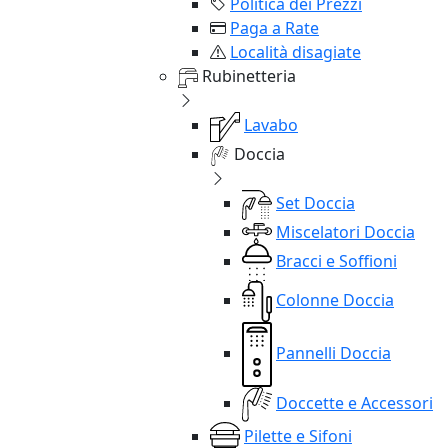
Politica dei Prezzi
Paga a Rate
Località disagiate
Rubinetteria
Lavabo
Doccia
Set Doccia
Miscelatori Doccia
Bracci e Soffioni
Colonne Doccia
Pannelli Doccia
Doccette e Accessori
Pilette e Sifoni