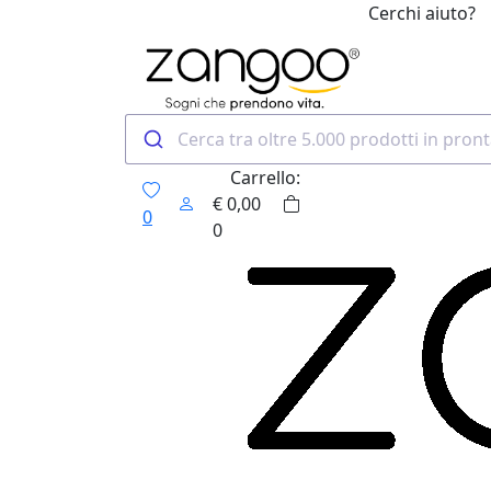
Cerchi aiuto?
0
Carrello:
€
0,00
0
0