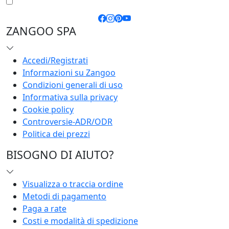
Riepilogo
Totale:
Aggiorna Carrello
0
MENU
0
404
NOVITÀ IN ANTEPRIMA
Iscriviti per ricevere offerte e novità in esclusiva!