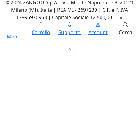
Costi e modalità di spedizione
Restituisci o sostituisci articoli
Servizio Clienti
Garanzia legale
Località disagiate
Scarica l'App di Zangoo
Accesso a offerte esclusive e sconti personalizzati
Notifiche in tempo reale sulle novità e promozioni
Esperienza di acquisto più rapida e personalizzata
Traccia gli ordini in qualsiasi momento
Scarica su
App Store
Scarica su