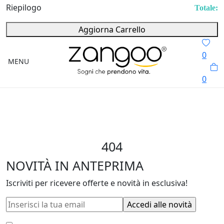
Menu
Menu
Chiudi
Accedi/Registrati
Chi siamo
Politica dei Prezzi
Paga a Rate
Località disagiate
Supporto
Spedito in
giorni lavorativi
Spese di trasporto:
Vai al
Vai alla
carrello
cassa