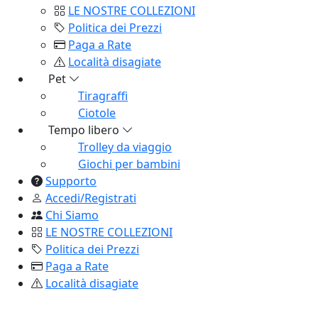
Accessori Lavello
Tappeti
Accessori per Natale
Alberi
Palline
Ufficio
Scrivanie
Sedie Girevoli
Lavanderia
Coprilavatrice
Sistemazione
Automotive
Accessori auto
Supporto
Accedi/Registrati
Chi Siamo