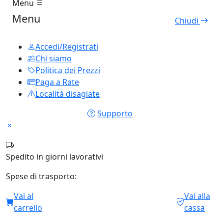
LE NOSTRE COLLEZIONI
Politica dei Prezzi
Paga a Rate
Località disagiate
Pet
Tiragraffi
Ciotole
Tempo libero
Trolley da viaggio
Giochi per bambini
Supporto
Accedi/Registrati
Chi Siamo
LE NOSTRE COLLEZIONI
Politica dei Prezzi
Paga a Rate
Località disagiate