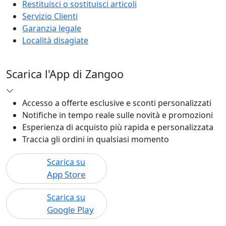
Accetto le
condizioni generali
e la
privacy policy
ZANGOO SPA
Accedi/Registrati
Informazioni su Zangoo
Condizioni generali di uso
Informativa sulla privacy
Cookie policy
Controversie-ADR/ODR
Politica dei prezzi
BISOGNO DI AIUTO?
Visualizza o traccia ordine
Metodi di pagamento
Paga a rate