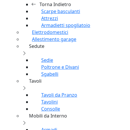
Interno
Zanzariere
Armadietti di sicurezza
Homegym
Menu
Chiudi
Home
Torna Indietro
Scarpe basculanti
Attrezzi
Armadietti spogliatoio
Elettrodomestici
Allestimento garage
Sedute