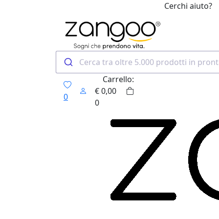
Cerchi aiuto?
0
Carrello:
€
0,00
0
0