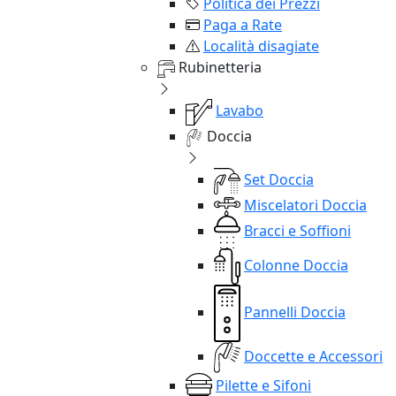
Politica dei Prezzi
Paga a Rate
Località disagiate
Rubinetteria
Lavabo
Doccia
Set Doccia
Miscelatori Doccia
Bracci e Soffioni
Colonne Doccia
Pannelli Doccia
Doccette e Accessori
Pilette e Sifoni