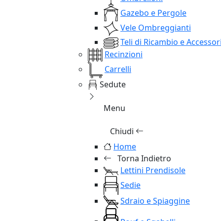
Gazebo e Pergole
Vele Ombreggianti
Teli di Ricambio e Accessor
Recinzioni
Carrelli
Sedute
Menu
Chiudi
Home
Torna Indietro
Lettini Prendisole
Sedie
Sdraio e Spiaggine